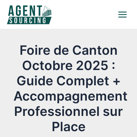
Aller
Navigation
Main
au
des
Menu
contenu
articles
Foire de Canton
Octobre 2025 :
Guide Complet +
Accompagnement
Professionnel sur
Place